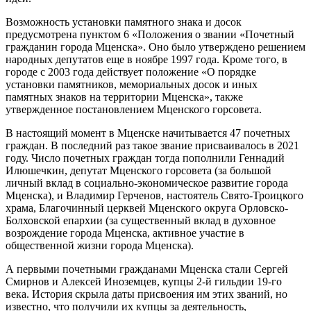
Возможность установки памятного знака и досок
предусмотрена пунктом 6 «Положения о звании «Почетный
гражданин города Мценска». Оно было утверждено решением
народных депутатов еще в ноябре 1997 года. Кроме того, в
городе с 2003 года действует положение «О порядке
установки памятников, мемориальных досок и иных
памятных знаков на территории Мценска», также
утвержденное постановлением Мценского горсовета.
В настоящий момент в Мценске начитывается 47 почетных
граждан. В последний раз такое звание присваивалось в 2021
году. Число почетных граждан тогда пополнили Геннадий
Илюшечкин, депутат Мценского горсовета (за большой
личный вклад в социально-экономическое развитие города
Мценска), и Владимир Герченов, настоятель Свято-Троицкого
храма, Благочинный церквей Мценского округа Орловско-
Болховской епархии (за существенный вклад в духовное
возрождение города Мценска, активное участие в
общественной жизни города Мценска).
А первыми почетными гражданами Мценска стали Сергей
Смирнов и Алексей Иноземцев, купцы 2-й гильдии 19-го
века. История скрыла даты присвоения им этих званий, но
известно, что получили их купцы за деятельность,