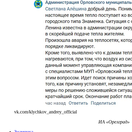
vk.com/klychkov_andrey_official
ИА «Орелград»
Знаменка