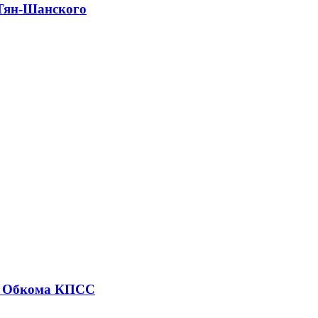
-Тян-Шанского
ие Обкома КПСС