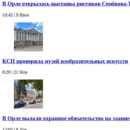
В Орле открылась выставка рисунков Семёнова
10:45 | 9 Июн
КСП проверила музей изобразительных искусств
8:20 | 21 Ноя
В Орле выдали охранное обязательство на здан
12:05 | 8 Дек