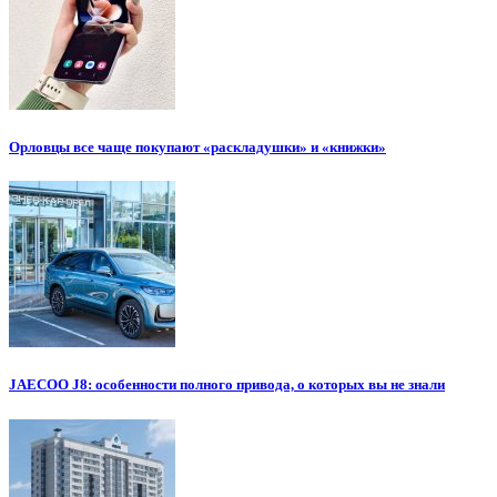
Орловцы все чаще покупают «раскладушки» и «книжки»
JAECOO J8: особенности полного привода, о которых вы не знали