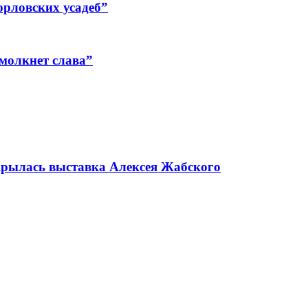
орловских усадеб”
смолкнет слава”
крылась выставка Алексея Жабского