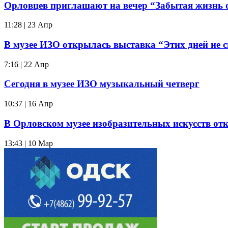
Орловцев приглашают на вечер “Забытая жизнь 
11:28 | 23 Апр
В музее ИЗО открылась выставка “Этих дней не 
7:16 | 22 Апр
Сегодня в музее ИЗО музыкальный четверг
10:37 | 16 Апр
В Орловском музее изобразительных искусств от
13:43 | 10 Мар