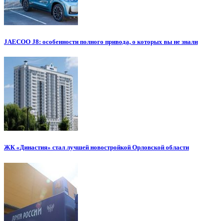
JAECOO J8: особенности полного привода, о которых вы не знали
ЖК «Династия» стал лучшей новостройкой Орловской области