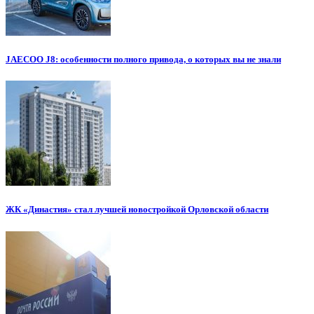
JAECOO J8: особенности полного привода, о которых вы не знали
ЖК «Династия» стал лучшей новостройкой Орловской области