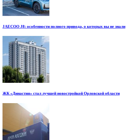
JAECOO J8: особенности полного привода, о которых вы не знали
ЖК «Династия» стал лучшей новостройкой Орловской области