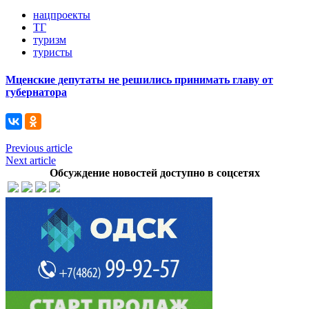
нацпроекты
ТГ
туризм
туристы
Мценские депутаты не решились принимать главу от
губернатора
Previous article
Next article
Обсуждение новостей доступно в соцсетях