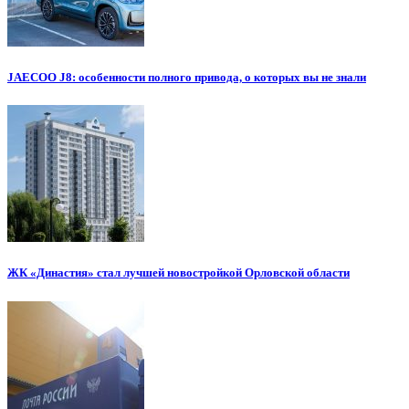
JAECOO J8: особенности полного привода, о которых вы не знали
ЖК «Династия» стал лучшей новостройкой Орловской области