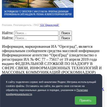
Реклама. Рекламодатель - ПАО
"СЗ "Орелстрой"
Найти:
Найти:
Информация, маркированная ИА “Орелград”, является
официальным сообщением средства массовой информации
Информационное агентство “ОрелГрад” (свидетельство о
регистрации ИА № ФС 77 – 75617 от 19 апреля 2019 года
выдано ФЕДЕРАЛЬНОЙ СЛУЖБОЙ ПО НАДЗОРУ В
СФЕРЕ СВЯЗИ, ИНФОРМАЦИОННЫХ ТЕХНОЛОГИЙ И
МАССОВЫХ КОММУНИКАЦИЙ (РОСКОМНАДЗОР)
ПОЛИТИКА КОНФИДЕНЦИАЛЬНОСТИ
К cайту подключен сервис веб-аналитики Яндекс.Метрика использующий
cookies-файлы. Оставаясь на сайте, вы даете свое согласие на
СОГЛАСИЕ НА ОБРАБОТКУ ПЕРСОНАЛЬНЫХ ДАННЫХ
обработку персональных данных в порядке, указанном в
Политике
конфиденциальности
.
Орелград. 2026 год
Принять