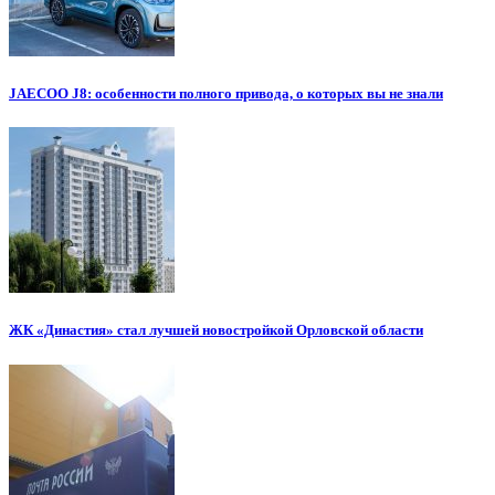
JAECOO J8: особенности полного привода, о которых вы не знали
ЖК «Династия» стал лучшей новостройкой Орловской области