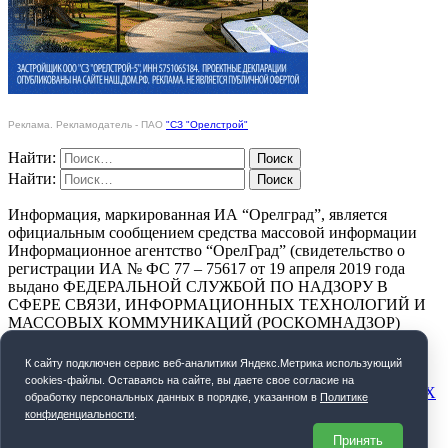
Реклама. Рекламодатель - ПАО
"СЗ "Орелстрой"
Найти:
Найти:
Информация, маркированная ИА “Орелград”, является
официальным сообщением средства массовой информации
Информационное агентство “ОрелГрад” (свидетельство о
регистрации ИА № ФС 77 – 75617 от 19 апреля 2019 года
выдано ФЕДЕРАЛЬНОЙ СЛУЖБОЙ ПО НАДЗОРУ В
СФЕРЕ СВЯЗИ, ИНФОРМАЦИОННЫХ ТЕХНОЛОГИЙ И
МАССОВЫХ КОММУНИКАЦИЙ (РОСКОМНАДЗОР)
ПОЛИТИКА КОНФИДЕНЦИАЛЬНОСТИ
К cайту подключен сервис веб-аналитики Яндекс.Метрика использующий
cookies-файлы. Оставаясь на сайте, вы даете свое согласие на
СОГЛАСИЕ НА ОБРАБОТКУ ПЕРСОНАЛЬНЫХ ДАННЫХ
обработку персональных данных в порядке, указанном в
Политике
конфиденциальности
.
Орелград. 2026 год
Принять