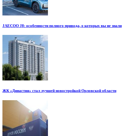
JAECOO J8: особенности полного привода, о которых вы не знали
ЖК «Династия» стал лучшей новостройкой Орловской области