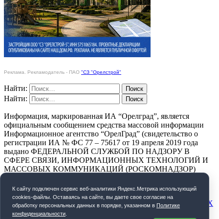
Реклама. Рекламодатель - ПАО
"СЗ "Орелстрой"
Найти:
Найти:
Информация, маркированная ИА “Орелград”, является
официальным сообщением средства массовой информации
Информационное агентство “ОрелГрад” (свидетельство о
регистрации ИА № ФС 77 – 75617 от 19 апреля 2019 года
выдано ФЕДЕРАЛЬНОЙ СЛУЖБОЙ ПО НАДЗОРУ В
СФЕРЕ СВЯЗИ, ИНФОРМАЦИОННЫХ ТЕХНОЛОГИЙ И
МАССОВЫХ КОММУНИКАЦИЙ (РОСКОМНАДЗОР)
ПОЛИТИКА КОНФИДЕНЦИАЛЬНОСТИ
К cайту подключен сервис веб-аналитики Яндекс.Метрика использующий
cookies-файлы. Оставаясь на сайте, вы даете свое согласие на
СОГЛАСИЕ НА ОБРАБОТКУ ПЕРСОНАЛЬНЫХ ДАННЫХ
обработку персональных данных в порядке, указанном в
Политике
конфиденциальности
.