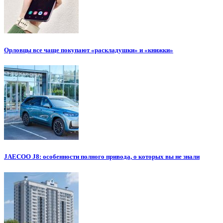
Орловцы все чаще покупают «раскладушки» и «книжки»
JAECOO J8: особенности полного привода, о которых вы не знали