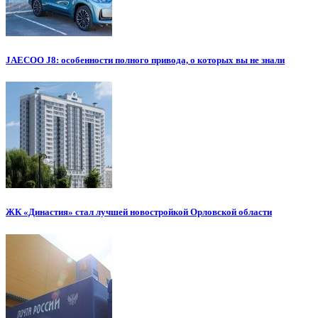
JAECOO J8: особенности полного привода, о которых вы не знали
ЖК «Династия» стал лучшей новостройкой Орловской области