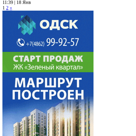
11:39 | 18 Янв
1
2
»