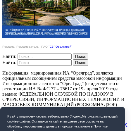
Реклама. Рекламодатель - ПАО
"СЗ "Орелстрой"
Найти:
Найти:
Информация, маркированная ИА “Орелград”, является
официальным сообщением средства массовой информации
Информационное агентство “ОрелГрад” (свидетельство о
регистрации ИА № ФС 77 – 75617 от 19 апреля 2019 года
выдано ФЕДЕРАЛЬНОЙ СЛУЖБОЙ ПО НАДЗОРУ В
СФЕРЕ СВЯЗИ, ИНФОРМАЦИОННЫХ ТЕХНОЛОГИЙ И
МАССОВЫХ КОММУНИКАЦИЙ (РОСКОМНАДЗОР)
ПОЛИТИКА КОНФИДЕНЦИАЛЬНОСТИ
К cайту подключен сервис веб-аналитики Яндекс.Метрика использующий
cookies-файлы. Оставаясь на сайте, вы даете свое согласие на
СОГЛАСИЕ НА ОБРАБОТКУ ПЕРСОНАЛЬНЫХ ДАННЫХ
обработку персональных данных в порядке, указанном в
Политике