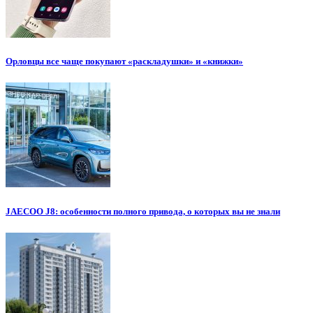
Орловцы все чаще покупают «раскладушки» и «книжки»
JAECOO J8: особенности полного привода, о которых вы не знали