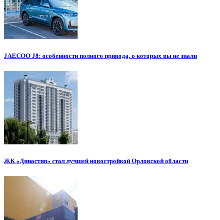
JAECOO J8: особенности полного привода, о которых вы не знали
ЖК «Династия» стал лучшей новостройкой Орловской области