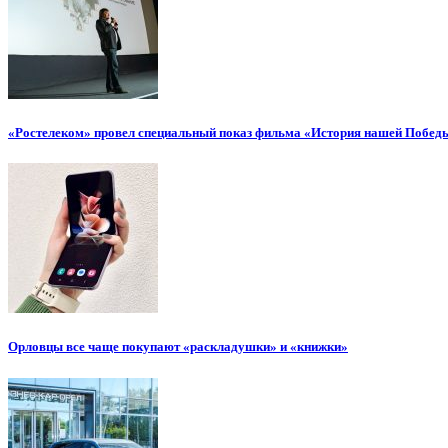
«Ростелеком» провел специальный показ фильма «История нашей Побед
Орловцы все чаще покупают «раскладушки» и «книжки»