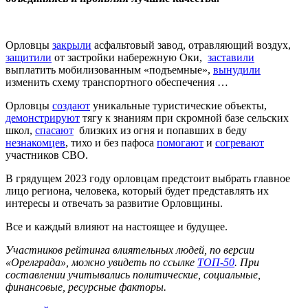
Орловцы
закрыли
асфальтовый завод, отравляющий воздух,
защитили
от застройки набережную Оки,
заставили
выплатить мобилизованным «подъемные»,
вынудили
изменить схему транспортного обеспечения …
Орловцы
создают
уникальные туристические объекты,
демонстрируют
тягу к знаниям при скромной базе сельских
школ,
спасают
близких из огня и попавших в беду
незнакомцев
, тихо и без пафоса
помогают
и
согревают
участников СВО.
В грядущем 2023 году орловцам предстоит выбрать главное
лицо региона, человека, который будет представлять их
интересы и отвечать за развитие Орловщины.
Все и каждый влияют на настоящее и будущее.
Участников рейтинга влиятельных людей, по версии
«Орелграда», можно увидеть по ссылке
ТОП-50
. При
составлении учитывались политические, социальные,
финансовые, ресурсные факторы.