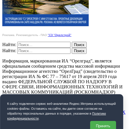
Реклама. Рекламодатель - ПАО
"СЗ "Орелстрой"
Найти:
Найти:
Информация, маркированная ИА “Орелград”, является
официальным сообщением средства массовой информации
Информационное агентство “ОрелГрад” (свидетельство о
регистрации ИА № ФС 77 – 75617 от 19 апреля 2019 года
выдано ФЕДЕРАЛЬНОЙ СЛУЖБОЙ ПО НАДЗОРУ В
СФЕРЕ СВЯЗИ, ИНФОРМАЦИОННЫХ ТЕХНОЛОГИЙ И
МАССОВЫХ КОММУНИКАЦИЙ (РОСКОМНАДЗОР)
ПОЛИТИКА КОНФИДЕНЦИАЛЬНОСТИ
К cайту подключен сервис веб-аналитики Яндекс.Метрика использующий
cookies-файлы. Оставаясь на сайте, вы даете свое согласие на
СОГЛАСИЕ НА ОБРАБОТКУ ПЕРСОНАЛЬНЫХ ДАННЫХ
обработку персональных данных в порядке, указанном в
Политике
конфиденциальности
.
Орелград. 2026 год
Принять