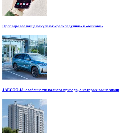
Орловцы все чаще покупают «раскладушки» и «книжки»
JAECOO J8: особенности полного привода, о которых вы не знали