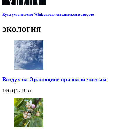
Куда уходит лето: Wink знает, чем заняться в августе
экология
Воздух на Орловщине признали чистым
14:00 | 22 Июл