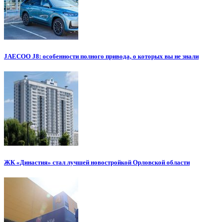
JAECOO J8: особенности полного привода, о которых вы не знали
ЖК «Династия» стал лучшей новостройкой Орловской области