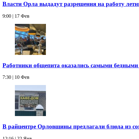
Власти Орла выдадут разрешения на работу летн
9:00 | 17 Фев
Работники общепита оказались самыми бедными
7:30 | 10 Фев
В райцентре Орловщины предлагали блюда из со
12:16 | 22 Янв