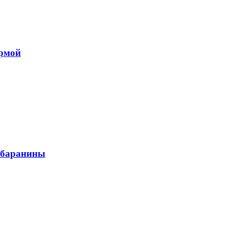
урмой
й баранины