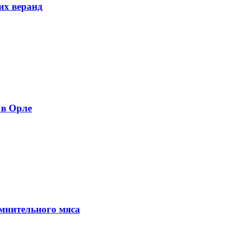
их веранд
 в Орле
мнительного мяса