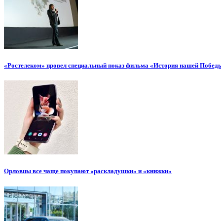
«Ростелеком» провел специальный показ фильма «История нашей Побед
Орловцы все чаще покупают «раскладушки» и «книжки»