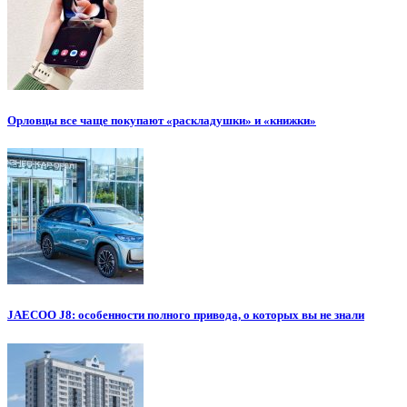
Орловцы все чаще покупают «раскладушки» и «книжки»
JAECOO J8: особенности полного привода, о которых вы не знали