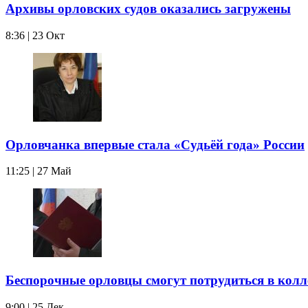
Архивы орловских судов оказались загружены
8:36 | 23 Окт
Орловчанка впервые стала «Судьёй года» России
11:25 | 27 Май
Беспорочные орловцы смогут потрудиться в колл
9:00 | 25 Дек