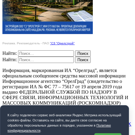
Реклама. Рекламодатель - ПАО
"СЗ "Орелстрой"
Найти:
Найти:
Информация, маркированная ИА “Орелград”, является
официальным сообщением средства массовой информации
Информационное агентство “ОрелГрад” (свидетельство о
регистрации ИА № ФС 77 – 75617 от 19 апреля 2019 года
выдано ФЕДЕРАЛЬНОЙ СЛУЖБОЙ ПО НАДЗОРУ В
СФЕРЕ СВЯЗИ, ИНФОРМАЦИОННЫХ ТЕХНОЛОГИЙ И
МАССОВЫХ КОММУНИКАЦИЙ (РОСКОМНАДЗОР)
ПОЛИТИКА КОНФИДЕНЦИАЛЬНОСТИ
К cайту подключен сервис веб-аналитики Яндекс.Метрика использующий
cookies-файлы. Оставаясь на сайте, вы даете свое согласие на
СОГЛАСИЕ НА ОБРАБОТКУ ПЕРСОНАЛЬНЫХ ДАННЫХ
обработку персональных данных в порядке, указанном в
Политике
конфиденциальности
.
Орелград. 2026 год