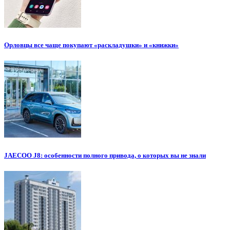
Орловцы все чаще покупают «раскладушки» и «книжки»
JAECOO J8: особенности полного привода, о которых вы не знали