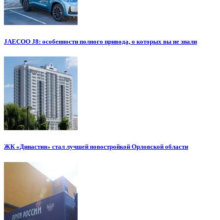
JAECOO J8: особенности полного привода, о которых вы не знали
ЖК «Династия» стал лучшей новостройкой Орловской области