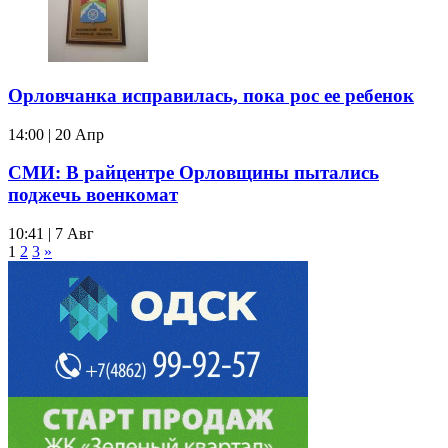
Орловчанка исправилась, пока рос ее ребенок
14:00 | 20 Апр
СМИ: В райцентре Орловщины пытались
поджечь военкомат
10:41 | 7 Авг
1
2
3
»