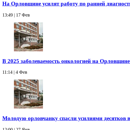
На Орловщине усилят работу по ранней диагност
13:49 | 17 Фев
В 2025 заболеваемость онкологией на Орловщине
11:14 | 4 Фев
Молодую орловчанку спасли усилиями десятков 
12:00 | 27 Янв