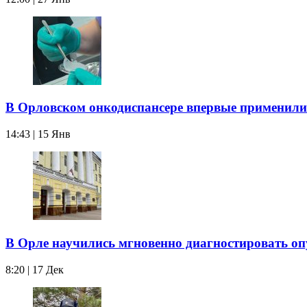
В Орловском онкодиспансере впервые применили
14:43 | 15 Янв
В Орле научились мгновенно диагностировать оп
8:20 | 17 Дек