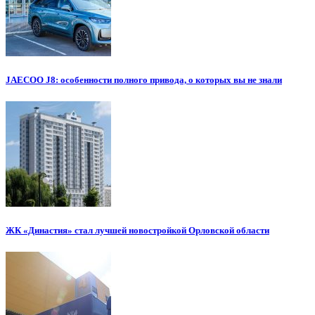
JAECOO J8: особенности полного привода, о которых вы не знали
ЖК «Династия» стал лучшей новостройкой Орловской области