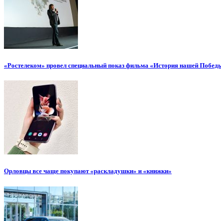
«Ростелеком» провел специальный показ фильма «История нашей Побед
Орловцы все чаще покупают «раскладушки» и «книжки»