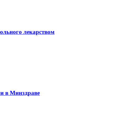
больного лекарством
ли в Минздраве