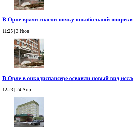
В Орле врачи спасли почку онкобольной вопреки
11:25 | 3 Июн
В Орле в онкодиспансере освоили новый вид исс
12:23 | 24 Апр