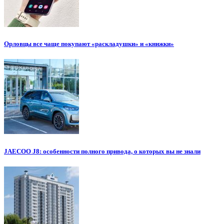
Орловцы все чаще покупают «раскладушки» и «книжки»
JAECOO J8: особенности полного привода, о которых вы не знали