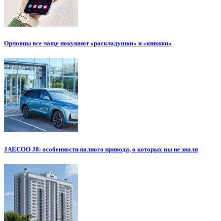
Орловцы все чаще покупают «раскладушки» и «книжки»
JAECOO J8: особенности полного привода, о которых вы не знали