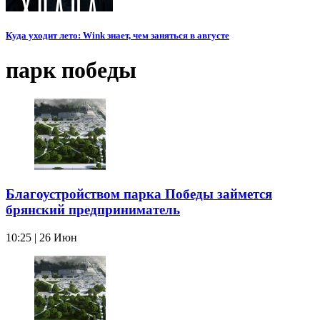
Куда уходит лето: Wink знает, чем заняться в августе
парк победы
Благоустройством парка Победы займется
брянский предприниматель
10:25 | 26 Июн