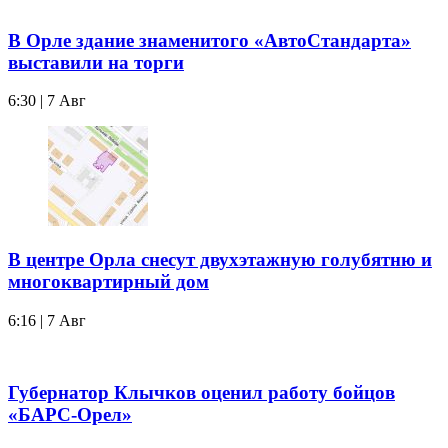
В Орле здание знаменитого «АвтоСтандарта»
выставили на торги
6:30 | 7 Авг
В центре Орла снесут двухэтажную голубятню и
многоквартирный дом
6:16 | 7 Авг
Губернатор Клычков оценил работу бойцов
«БАРС-Орел»