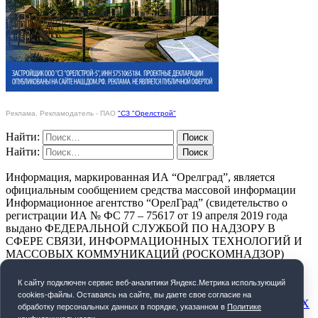
Реклама. Рекламодатель - ПАО
"СЗ "Орелстрой"
Найти:
Найти:
Информация, маркированная ИА “Орелград”, является
официальным сообщением средства массовой информации
Информационное агентство “ОрелГрад” (свидетельство о
регистрации ИА № ФС 77 – 75617 от 19 апреля 2019 года
выдано ФЕДЕРАЛЬНОЙ СЛУЖБОЙ ПО НАДЗОРУ В
СФЕРЕ СВЯЗИ, ИНФОРМАЦИОННЫХ ТЕХНОЛОГИЙ И
МАССОВЫХ КОММУНИКАЦИЙ (РОСКОМНАДЗОР)
ПОЛИТИКА КОНФИДЕНЦИАЛЬНОСТИ
К cайту подключен сервис веб-аналитики Яндекс.Метрика использующий
cookies-файлы. Оставаясь на сайте, вы даете свое согласие на
СОГЛАСИЕ НА ОБРАБОТКУ ПЕРСОНАЛЬНЫХ ДАННЫХ
обработку персональных данных в порядке, указанном в
Политике