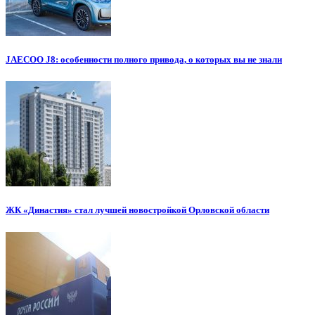
JAECOO J8: особенности полного привода, о которых вы не знали
ЖК «Династия» стал лучшей новостройкой Орловской области