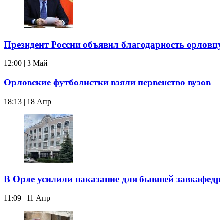
Президент России объявил благодарность орловц
12:00 | 3 Май
Орловские футболистки взяли первенство вузов
18:13 | 18 Апр
В Орле усилили наказание для бывшей завкафед
11:09 | 11 Апр