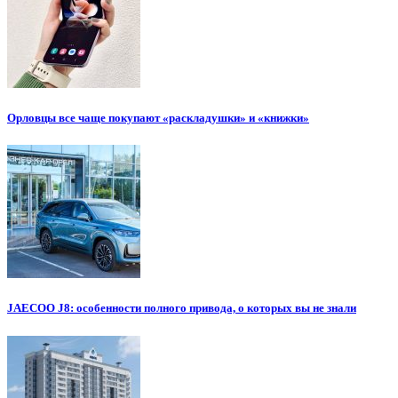
Орловцы все чаще покупают «раскладушки» и «книжки»
JAECOO J8: особенности полного привода, о которых вы не знали