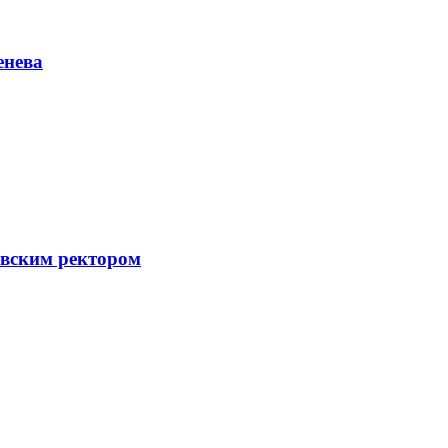
енева
овским ректором