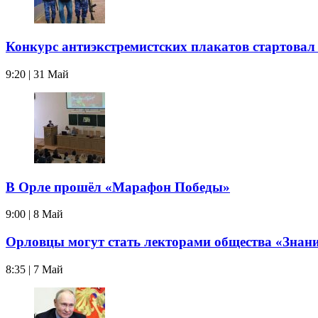
Конкурс антиэкстремистских плакатов стартовал
9:20 | 31 Май
В Орле прошёл «Марафон Победы»
9:00 | 8 Май
Орловцы могут стать лекторами общества «Знан
8:35 | 7 Май