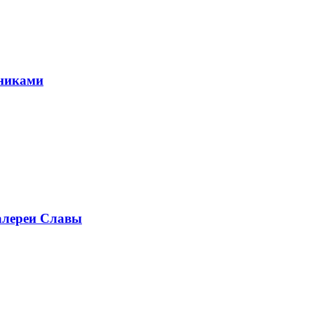
тниками
алереи Славы