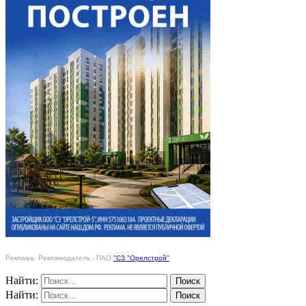
Реклама. Рекламодатель - ПАО
"СЗ "Орелстрой"
Найти:
Найти: