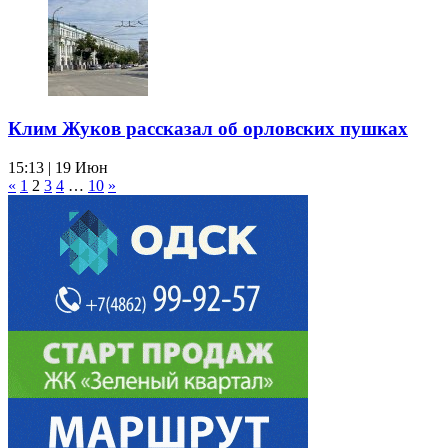
Клим Жуков рассказал об орловских пушках
15:13 | 19 Июн
«
1
2
3
4
…
10
»