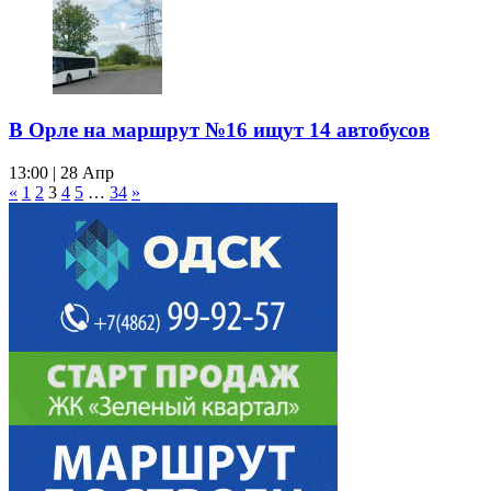
В Орле на маршрут №16 ищут 14 автобусов
13:00 | 28 Апр
«
1
2
3
4
5
…
34
»