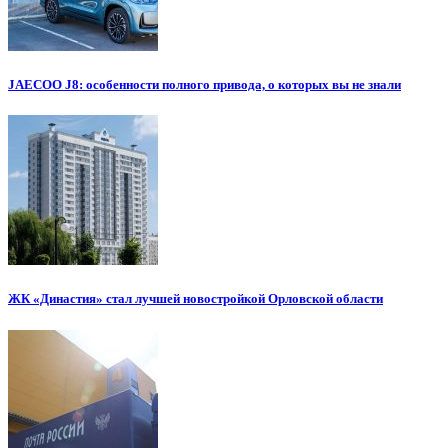
JAECOO J8: особенности полного привода, о которых вы не знали
ЖК «Династия» стал лучшей новостройкой Орловской области