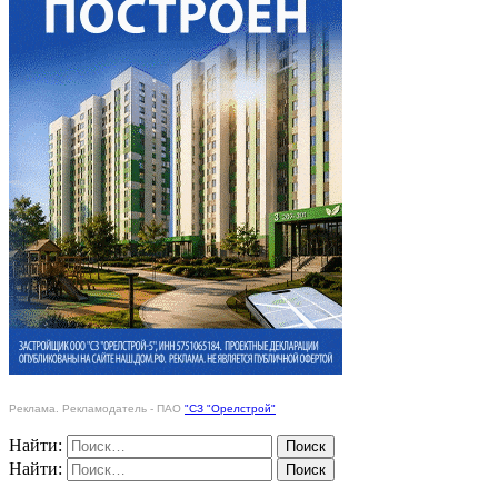
Реклама. Рекламодатель - ПАО
"СЗ "Орелстрой"
Найти:
Найти: