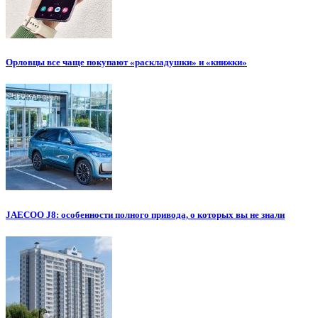
Орловцы все чаще покупают «раскладушки» и «книжки»
JAECOO J8: особенности полного привода, о которых вы не знали